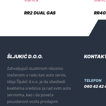
RR2 DUAL GAS
RR40
ŠLJUKIĆ D.O.O.
KONTAK
Zahvaljujući izuzetnom iskustvu
stečenom u radu kao auto servis,
TELEFON
ideja Šljukić d.o.o. je da obezbedi
060 42 42 
kvalitetna sredstva za rad svim auto
servisima, kao i da poveća
pouzdanost vozila prodajom