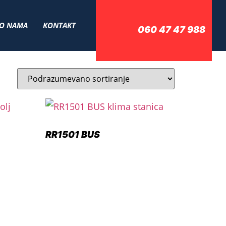
O NAMA
KONTAKT
060 47 47 988
RR1501 BUS