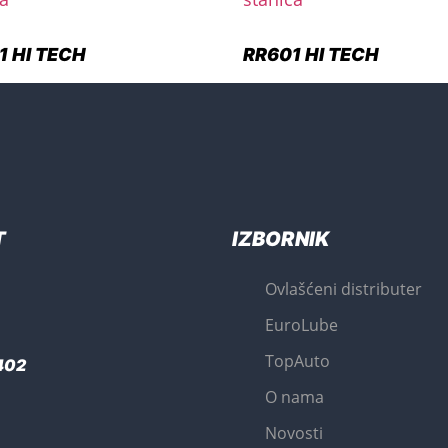
1 HI TECH
RR601 HI TECH
T
IZBORNIK
Ovlašćeni distributer
EuroLube
TopAuto
402
O nama
Novosti