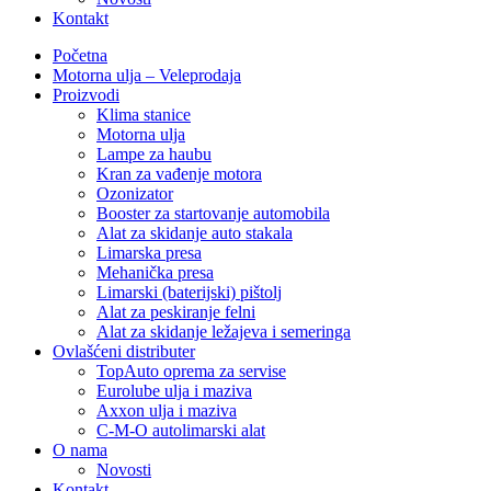
Kontakt
Početna
Motorna ulja – Veleprodaja
Proizvodi
Klima stanice
Motorna ulja
Lampe za haubu
Kran za vađenje motora
Ozonizator
Booster za startovanje automobila
Alat za skidanje auto stakala
Limarska presa
Mehanička presa
Limarski (baterijski) pištolj
Alat za peskiranje felni
Alat za skidanje ležajeva i semeringa
Ovlašćeni distributer
TopAuto oprema za servise
Eurolube ulja i maziva
Axxon ulja i maziva
C-M-O autolimarski alat
O nama
Novosti
Kontakt