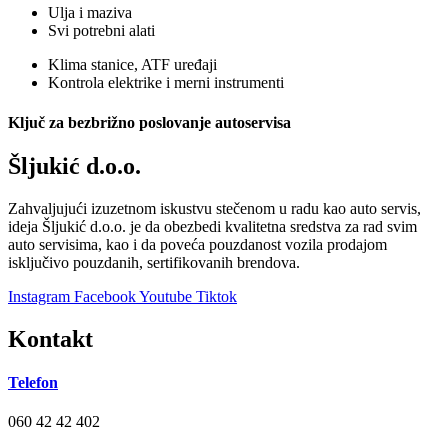
Ulja i maziva
Svi potrebni alati
Klima stanice, ATF uređaji
Kontrola elektrike i merni instrumenti
Ključ za bezbrižno poslovanje autoservisa
Šljukić d.o.o.
Zahvaljujući izuzetnom iskustvu stečenom u radu kao auto servis,
ideja Šljukić d.o.o. je da obezbedi kvalitetna sredstva za rad svim
auto servisima, kao i da poveća pouzdanost vozila prodajom
isključivo pouzdanih, sertifikovanih brendova.
Instagram
Facebook
Youtube
Tiktok
Kontakt
Telefon
060 42 42 402