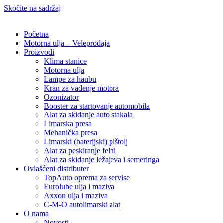
Skočite na sadržaj
Početna
Motorna ulja – Veleprodaja
Proizvodi
Klima stanice
Motorna ulja
Lampe za haubu
Kran za vađenje motora
Ozonizator
Booster za startovanje automobila
Alat za skidanje auto stakala
Limarska presa
Mehanička presa
Limarski (baterijski) pištolj
Alat za peskiranje felni
Alat za skidanje ležajeva i semeringa
Ovlašćeni distributer
TopAuto oprema za servise
Eurolube ulja i maziva
Axxon ulja i maziva
C-M-O autolimarski alat
O nama
Novosti