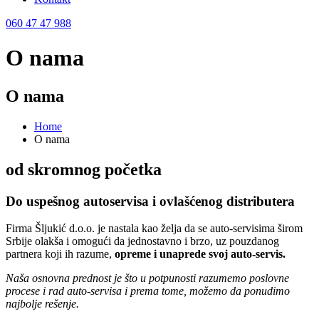
060 47 47 988
O nama
O nama
Home
O nama
od skromnog početka
Do uspešnog autoservisa i ovlašćenog distributera
Firma Šljukić d.o.o. je nastala kao želja da se auto-servisima širom
Srbije olakša i omogući da jednostavno i brzo, uz pouzdanog
partnera koji ih razume,
opreme i unaprede svoj auto-servis.
Naša osnovna prednost je što u potpunosti razumemo poslovne
procese i rad auto-servisa i prema tome, možemo da ponudimo
najbolje rešenje.