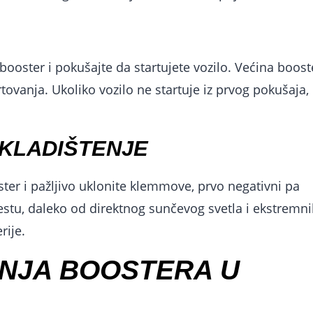
booster i pokušajte da startujete vozilo. Većina boost
tovanja. Ukoliko vozilo ne startuje iz prvog pokušaja,
SKLADIŠTENJE
ster i pažljivo uklonite klemmove, prvo negativni pa
stu, daleko od direktnog sunčevog svetla i ekstremn
rije.
NJA BOOSTERA U