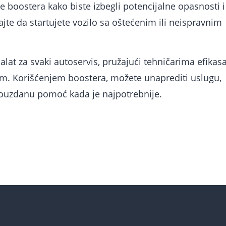
e boostera kako biste izbegli potencijalne opasnosti i
jte da startujete vozilo sa oštećenim ili neispravnim
alat za svaki autoservis, pružajući tehničarima efikas
m. Korišćenjem boostera, možete unaprediti uslugu,
i pouzdanu pomoć kada je najpotrebnije.