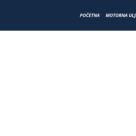
POČETNA
MOTORNA ULJ
BOOSTER ZA ST
HOME
BOOSTER ZA STARTOVANJE AUTOMOBILA