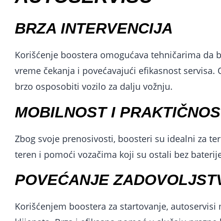
BRZA INTERVENCIJA
Korišćenje boostera omogućava tehničarima da b
vreme čekanja i povećavajući efikasnost servisa.
brzo osposobiti vozilo za dalju vožnju.
MOBILNOST I PRAKTIČNOS
Zbog svoje prenosivosti, boosteri su idealni za t
teren i pomoći vozačima koji su ostali bez baterij
POVEĆANJE ZADOVOLJSTV
Korišćenjem boostera za startovanje, autoservisi 