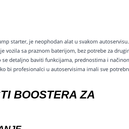
jump starter, je neophodan alat u svakom autoservisu.
je vozila sa praznom baterijom, bez potrebe za drug
 se detaljno baviti funkcijama, prednostima i načino
ko bi profesionalci u autoservisima imali sve potreb
STI BOOSTERA ZA
ANJE