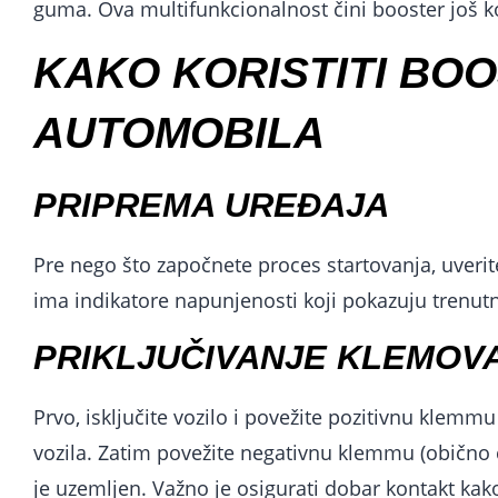
guma. Ova multifunkcionalnost čini booster još 
KAKO KORISTITI BO
AUTOMOBILA
PRIPREMA UREĐAJA
Pre nego što započnete proces startovanja, uveri
ima indikatore napunjenosti koji pokazuju trenutni
PRIKLJUČIVANJE KLEMOV
Prvo, isključite vozilo i povežite pozitivnu klemm
vozila. Zatim povežite negativnu klemmu (obično cr
je uzemljen. Važno je osigurati dobar kontakt kako 