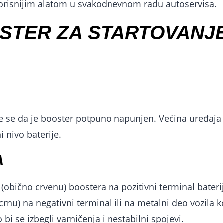
korisnijim alatom u svakodnevnom radu autoservisa.
OSTER ZA STARTOVANJ
te se da je booster potpuno napunjen. Većina uređaja
 nivo baterije.
A
u (obično crvenu) boostera na pozitivni terminal bateri
nu) na negativni terminal ili na metalni deo vozila k
bi se izbegli varničenja i nestabilni spojevi.