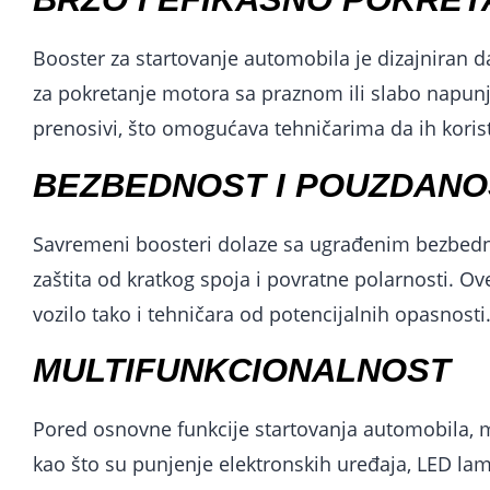
Booster za startovanje automobila je dizajniran d
za pokretanje motora sa praznom ili slabo napunj
prenosivi, što omogućava tehničarima da ih korist
BEZBEDNOST I POUZDANO
Savremeni boosteri dolaze sa ugrađenim bezbedno
zaštita od kratkog spoja i povratne polarnosti. Ove
vozilo tako i tehničara od potencijalnih opasnosti
MULTIFUNKCIONALNOST
Pored osnovne funkcije startovanja automobila,
kao što su punjenje elektronskih uređaja, LED la