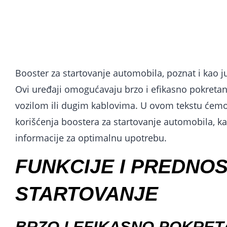
Booster za startovanje automobila, poznat i kao 
Ovi uređaji omogućavaju brzo i efikasno pokretan
vozilom ili dugim kablovima. U ovom tekstu ćemo
korišćenja boostera za startovanje automobila, ka
informacije za optimalnu upotrebu.
FUNKCIJE I PREDNO
STARTOVANJE
BRZO I EFIKASNO POKRET