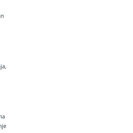
an
ja,
ma
nje