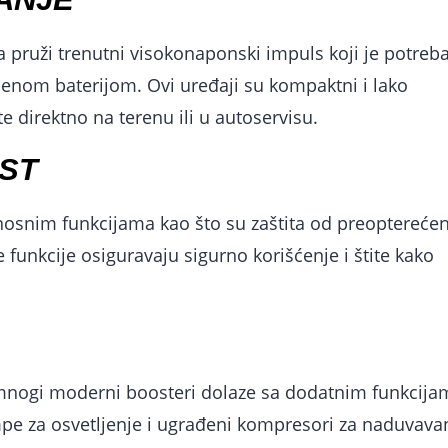
a pruži trenutni visokonaponski impuls koji je potreb
enom baterijom. Ovi uređaji su kompaktni i lako
e direktno na terenu ili u autoservisu.
ST
snim funkcijama kao što su zaštita od preopterećen
 funkcije osiguravaju sigurno korišćenje i štite kako
.
 mnogi moderni boosteri dolaze sa dodatnim funkcija
mpe za osvetljenje i ugrađeni kompresori za naduvava