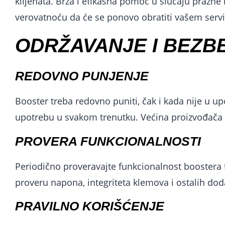
klijenata. Brza i efikasna pomoć u slučaju prazne b
verovatnoću da će se ponovo obratiti vašem servi
ODRŽAVANJE I BEZ
REDOVNO PUNJENJE
Booster treba redovno puniti, čak i kada nije u u
upotrebu u svakom trenutku. Većina proizvođača 
PROVERA FUNKCIONALNOSTI
Periodično proveravajte funkcionalnost boostera 
proveru napona, integriteta klemova i ostalih dod
PRAVILNO KORIŠĆENJE