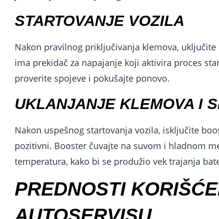
STARTOVANJE VOZILA
Nakon pravilnog priključivanja klemova, uključite 
ima prekidač za napajanje koji aktivira proces star
proverite spojeve i pokušajte ponovo.
UKLANJANJE KLEMOVA I 
Nakon uspešnog startovanja vozila, isključite boo
pozitivni. Booster čuvajte na suvom i hladnom me
temperatura, kako bi se produžio vek trajanja bate
PREDNOSTI KORIŠĆE
AUTOSERVISU