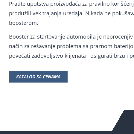
Pratite uputstva proizvođača za pravilno korišćenj
produžili vek trajanja uređaja. Nikada ne pokušava
boosterom.
Booster za startovanje automobila je neprocenjiv 
način za rešavanje problema sa praznom baterijo
povećati zadovoljstvo klijenata i osigurati brzu 
KATALOG SA CENAMA