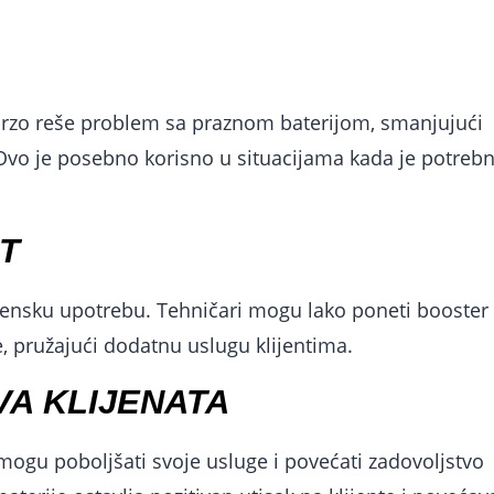
rzo reše problem sa praznom baterijom, smanjujući
 Ovo je posebno korisno u situacijama kada je potreb
T
erensku upotrebu. Tehničari mogu lako poneti booster
e, pružajući dodatnu uslugu klijentima.
A KLIJENATA
mogu poboljšati svoje usluge i povećati zadovoljstvo