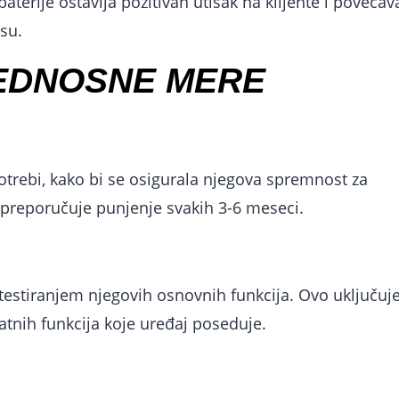
aterije ostavlja pozitivan utisak na klijente i povećav
su.
BEDNOSNE MERE
potrebi, kako bi se osigurala njegova spremnost za
preporučuje punjenje svakih 3-6 meseci.
testiranjem njegovih osnovnih funkcija. Ovo uključuj
atnih funkcija koje uređaj poseduje.