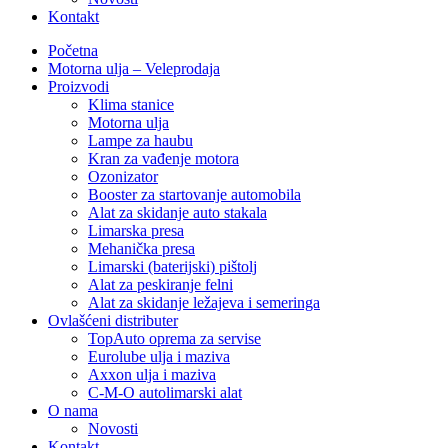
Kontakt
Početna
Motorna ulja – Veleprodaja
Proizvodi
Klima stanice
Motorna ulja
Lampe za haubu
Kran za vađenje motora
Ozonizator
Booster za startovanje automobila
Alat za skidanje auto stakala
Limarska presa
Mehanička presa
Limarski (baterijski) pištolj
Alat za peskiranje felni
Alat za skidanje ležajeva i semeringa
Ovlašćeni distributer
TopAuto oprema za servise
Eurolube ulja i maziva
Axxon ulja i maziva
C-M-O autolimarski alat
O nama
Novosti
Kontakt