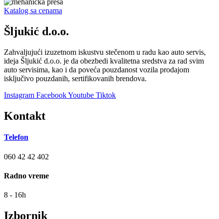
Katalog sa cenama
Šljukić d.o.o.
Zahvaljujući izuzetnom iskustvu stečenom u radu kao auto servis,
ideja Šljukić d.o.o. je da obezbedi kvalitetna sredstva za rad svim
auto servisima, kao i da poveća pouzdanost vozila prodajom
isključivo pouzdanih, sertifikovanih brendova.
Instagram
Facebook
Youtube
Tiktok
Kontakt
Telefon
060 42 42 402
Radno vreme
8 - 16h
Izbornik