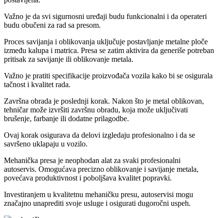
Važno je da svi sigurnosni uređaji budu funkcionalni i da operateri
budu obučeni za rad sa presom.
Proces savijanja i oblikovanja uključuje postavljanje metalne ploče
između kalupa i matrica. Presa se zatim aktivira da generiše potreban
pritisak za savijanje ili oblikovanje metala.
Važno je pratiti specifikacije proizvođača vozila kako bi se osigurala
tačnost i kvalitet rada.
Završna obrada je poslednji korak. Nakon što je metal oblikovan,
tehničar može izvršiti završnu obradu, koja može uključivati
brušenje, farbanje ili dodatne prilagodbe.
Ovaj korak osigurava da delovi izgledaju profesionalno i da se
savršeno uklapaju u vozilo.
Mehanička presa je neophodan alat za svaki profesionalni
autoservis. Omogućava precizno oblikovanje i savijanje metala,
povećava produktivnost i poboljšava kvalitet popravki.
Investiranjem u kvalitetnu mehaničku presu, autoservisi mogu
značajno unaprediti svoje usluge i osigurati dugoročni uspeh.