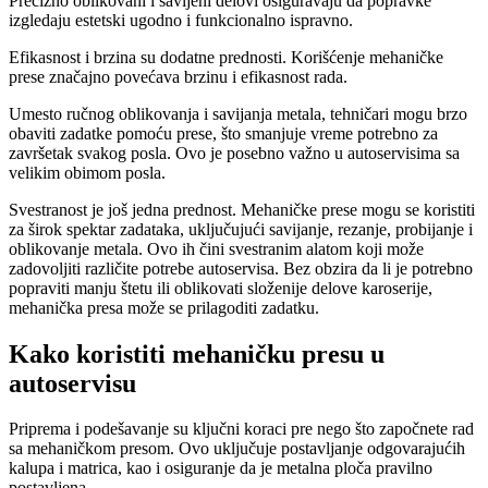
Precizno oblikovani i savijeni delovi osiguravaju da popravke
izgledaju estetski ugodno i funkcionalno ispravno.
Efikasnost i brzina su dodatne prednosti. Korišćenje mehaničke
prese značajno povećava brzinu i efikasnost rada.
Umesto ručnog oblikovanja i savijanja metala, tehničari mogu brzo
obaviti zadatke pomoću prese, što smanjuje vreme potrebno za
završetak svakog posla. Ovo je posebno važno u autoservisima sa
velikim obimom posla.
Svestranost je još jedna prednost. Mehaničke prese mogu se koristiti
za širok spektar zadataka, uključujući savijanje, rezanje, probijanje i
oblikovanje metala. Ovo ih čini svestranim alatom koji može
zadovoljiti različite potrebe autoservisa. Bez obzira da li je potrebno
popraviti manju štetu ili oblikovati složenije delove karoserije,
mehanička presa može se prilagoditi zadatku.
Kako koristiti mehaničku presu u
autoservisu
Priprema i podešavanje su ključni koraci pre nego što započnete rad
sa mehaničkom presom. Ovo uključuje postavljanje odgovarajućih
kalupa i matrica, kao i osiguranje da je metalna ploča pravilno
postavljena.