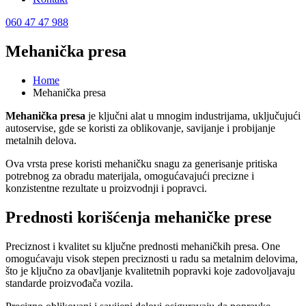
060 47 47 988
Mehanička presa
Home
Mehanička presa
Mehanička presa
je ključni alat u mnogim industrijama, uključujući
autoservise, gde se koristi za oblikovanje, savijanje i probijanje
metalnih delova.
Ova vrsta prese koristi mehaničku snagu za generisanje pritiska
potrebnog za obradu materijala, omogućavajući precizne i
konzistentne rezultate u proizvodnji i popravci.
Prednosti korišćenja mehaničke prese
Preciznost i kvalitet su ključne prednosti mehaničkih presa. One
omogućavaju visok stepen preciznosti u radu sa metalnim delovima,
što je ključno za obavljanje kvalitetnih popravki koje zadovoljavaju
standarde proizvođača vozila.