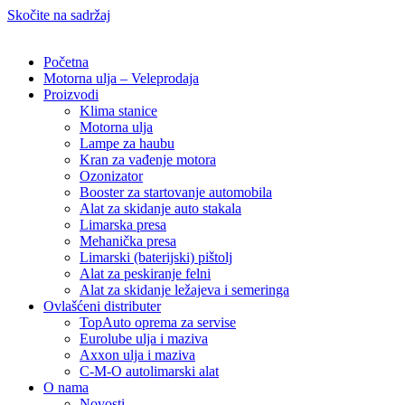
Skočite na sadržaj
Početna
Motorna ulja – Veleprodaja
Proizvodi
Klima stanice
Motorna ulja
Lampe za haubu
Kran za vađenje motora
Ozonizator
Booster za startovanje automobila
Alat za skidanje auto stakala
Limarska presa
Mehanička presa
Limarski (baterijski) pištolj
Alat za peskiranje felni
Alat za skidanje ležajeva i semeringa
Ovlašćeni distributer
TopAuto oprema za servise
Eurolube ulja i maziva
Axxon ulja i maziva
C-M-O autolimarski alat
O nama
Novosti