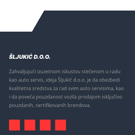
ŠLJUKIĆ D.O.O.
Zahvaljujući izuzetnom iskustvu stečenom u radu
kao auto servis, ideja Šljukić d.o.o. je da obezbedi
kvalitetna sredstva za rad svim auto servisima, kao
i da poveća pouzdanost vozila prodajom isključivo
pouzdanih, sertifikovanih brendova.