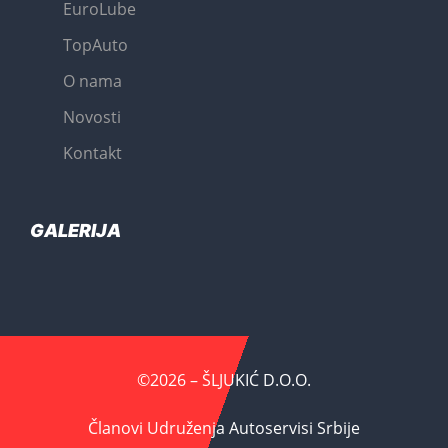
EuroLube
TopAuto
O nama
Novosti
Kontakt
GALERIJA
©2026 – ŠLJUKIĆ D.O.O.
Članovi Udruženja Autoservisi Srbije